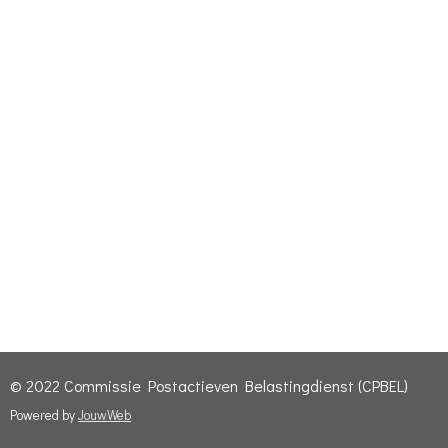
© 2022 Commissie Postactieven Belastingdienst (CPBEL)
Powered by
JouwWeb