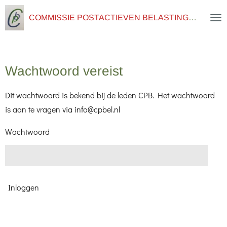
Ga
COMMISSIE POSTACTIEVEN BELASTINGDIENST
direct
naar
de
Wachtwoord vereist
hoofdinhoud
Dit wachtwoord is bekend bij de leden CPB. Het wachtwoord
is aan te vragen via info@cpbel.nl
Wachtwoord
Inloggen