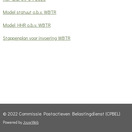
Model statuut o.b.v. WBTR
Model HHR o.b.v. WBTR
Stappenplan voor invoering WBTR
© 2022 Commissie Postactieven Belastingdienst (CPBEL)
Powered by
JouwWeb