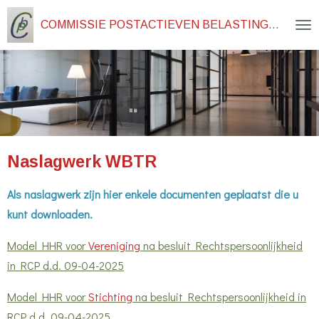
Ga
COMMISSIE POSTACTIEVEN BELASTINGDIENST
direct
naar
de
hoofdinhoud
Naslagwerk WBTR
Als naslagwerk zijn hier enkele documenten geplaatst die u
kunt downloaden.
Model HHR voor
Vereniging
na besluit Rechtspersoonlijkheid
in RCP d.d. 09-04-2025
Model HHR voor
Stichting
na besluit Rechtspersoonlijkheid in
RCP d.d. 09-04-2025